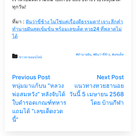
ทุกวัน!
ที่มา :
ฝันว่าขี่ช้าง ไม่ใช่แค่เรื่องดีธรรมดา! เจาะลึกคำ
ทำนายฝันสุดเข้มข้น พร้อมเลขเด็ด หวย24 ที่พลาดไม่
ได้
#ทำนายฝัน
,
#ฝันว่าขี่ช้าง
,
#เลขเด็ด
ข่าวหวยออนไลน์
Previous Post
Next Post
หนุ่มมาแก้บน “หลวง
แนวทางหวยฮานอย
พ่อสมหวัง” หลังจับได้
วันนี้ 5 เมษายน 2568
ใบดำรอดเกณฑ์ทหาร
โดย บ้านกีฬา
แถมได้ “เลขเด็ดงวด
นี้”