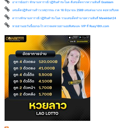
อาจารย์ออร่า ทักษามหาราณี ปฏิทินคำชะโนด ตีเลขเด็ดจากความฝันที่ Goalsiam
เลขเด็ดปฏิทินท่านท้าวเวสสุวรรณ งวด 16 มิถุนายน 2569 เลขเด่นมาแรง คอหวยรีบจด
ตารางทักษามหาราณี ปฏิทินคำชะโนด รวมเลขเด็ดทำนายความฝันที่ Mawinbet24
หวยฮานอยวันนี้ออกอะไร ตรวจผลหวยฮานอยพิเศษและ VIP ที่ Ruay16th.com