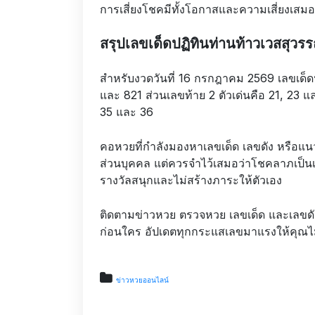
การเสี่ยงโชคมีทั้งโอกาสและความเสี่ยงเสมอ
สรุปเลขเด็ดปฏิทินท่านท้าวเวสสุว
สำหรับงวดวันที่ 16 กรกฎาคม 2569 เลขเด็ดป
และ 821 ส่วนเลขท้าย 2 ตัวเด่นคือ 21, 23 แ
35 และ 36
คอหวยที่กำลังมองหาเลขเด็ด เลขดัง หรือแน
ส่วนบุคคล แต่ควรจำไว้เสมอว่าโชคลาภเป็นเร
รางวัลสนุกและไม่สร้างภาระให้ตัวเอง
ติดตามข่าวหวย ตรวจหวย เลขเด็ด และเลขดัง
ก่อนใคร อัปเดตทุกกระแสเลขมาแรงให้คุณ
ข่าวหวยออนไลน์