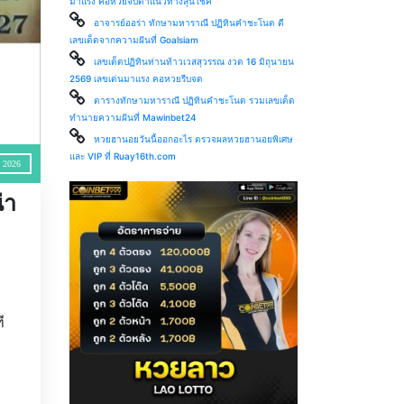
มาแรง คอหวยจับตาแนวทางลุ้นโชค
อาจารย์ออร่า ทักษามหาราณี ปฏิทินคำชะโนด ตี
เลขเด็ดจากความฝันที่ Goalsiam
เลขเด็ดปฏิทินท่านท้าวเวสสุวรรณ งวด 16 มิถุนายน
2569 เลขเด่นมาแรง คอหวยรีบจด
ตารางทักษามหาราณี ปฏิทินคำชะโนด รวมเลขเด็ด
ทำนายความฝันที่ Mawinbet24
หวยฮานอยวันนี้ออกอะไร ตรวจผลหวยฮานอยพิเศษ
และ VIP ที่ Ruay16th.com
 2026
่า
ี