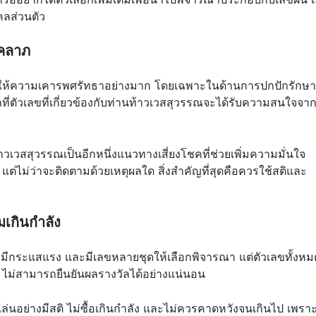
คลส่วนตัว
ชคลาภ
ี่ผู้คนให้ความเคารพศรัทธาอย่างมาก โดยเฉพาะในด้านการปกปักรักษา
ี่ตัวเลขที่เกี่ยวข้องกับท่านท้าวเวสสุวรรณจะได้รับความสนใจจา
เวสสุวรรณเป็นอีกหนึ่งแนวทางเสี่ยงโชคที่ช่วยเพิ่มความมั่นใจ
ต่ไม่ว่าจะติดตามด้วยเหตุผลใด สิ่งสำคัญที่สุดคือควรใช้สติและ
เกินกำลัง
จะมีกระแสแรง และมีเลขหลายชุดให้เลือกพิจารณา แต่ตัวเลขทั้งหม
น ไม่สามารถยืนยันผลรางวัลได้อย่างแน่นอน
่นอย่างมีสติ ไม่ซื้อเกินกำลัง และไม่ควรคาดหวังจนเกินไป เพรา