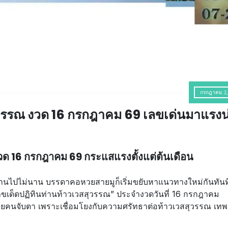
กรกฎาคม 2,
ุวรรณ งวด 16 กรกฎาคม 69 เลขเด่นมาแรงน
วด 16 กรกฎาคม 69 กระแสแรงตั้งแต่ต้นเดือน
งผ่านไปไม่นาน บรรดาคอหวยสายมูก็เริ่มขยับหาแนวทางใหม่กันทันท
“เลขเด็ดปฏิทินท่านท้าวเวสสุวรรณ” ประจำงวดวันที่ 16 กรกฎาคม
หลายคนจับตา เพราะเชื่อมโยงกับความศรัทธาต่อท้าวเวสสุวรรณ เทพ