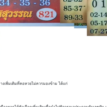
งเพิ่มเติมที่คอหวยไม่ควรมองข้าม ได้แก่
หรืออยากได้ตัวเลือกเพิ่มเติมเพื่อนำไปพิจารณาประกอบกับเลขฝัน 