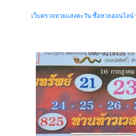
เว็บตรวจหวยแสงตะวัน ซื้อหวยออนไลน์