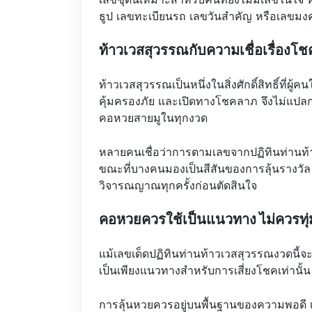
ธูป เลขทะเบียนรถ เลขวันสำคัญ หรือเลขมง
ท้าวเวสสุวรรณกับความเชื่อเรื่องโ
ท้าวเวสสุวรรณเป็นหนึ่งในสิ่งศักดิ์สิทธิ์ท
คุ้มครองภัย และเปิดทางโชคลาภ จึงไม่แปลกท
คอหวยสายมูในทุกงวด
หลายคนเชื่อว่าการตามเลขจากปฏิทินท่านท้าว
ขณะที่บางคนมองเป็นสีสันของการลุ้นรางวัล แ
วิจารณญาณทุกครั้งก่อนตัดสินใจ
คอหวยควรใช้เป็นแนวทาง ไม่ควรทุ่ม
แม้เลขเด็ดปฏิทินท่านท้าวเวสสุวรรณงวดนี้
เป็นเพียงแนวทางสำหรับการเสี่ยงโชคเท่านั้
การลุ้นหวยควรอยู่บนพื้นฐานของความพอดี เล