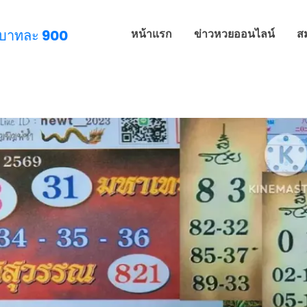
 บาทละ 900
หน้าแรก
ข่าวหวยออนไลน์
ส