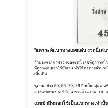
วิเคราะห์แนวทางเลขเด่น งวดนี้เด่นท
ถ้ามองจากภาพรวมของชุดนี้ เลขที่ถูกวางน้ำ
ที่ถูกวงเด่นเอาไว้ชัดเจน ทำให้คอหวยจำนวน
เพิ่มเติม
ชุดบนอย่าง 50, 56, 70, 76 ถือเป็นกลุ่มเลข
มาที่เลขเด่นล่าง 4-8 ได้ครบถ้วน เหมาะสำห
เลขม้าสีหมอกใช้เป็นแนวทางเท่านั้น 