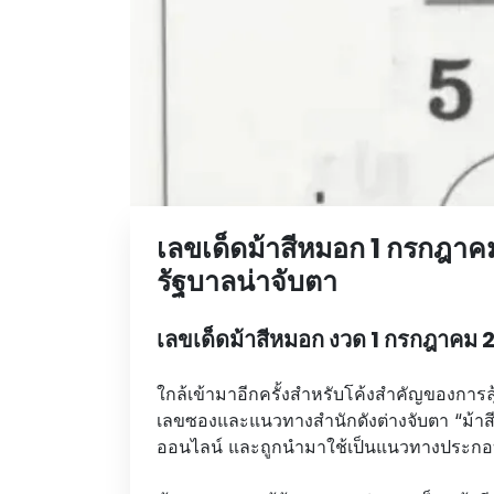
เลขเด็ดม้าสีหมอก 1 กรกฎาคม
รัฐบาลน่าจับตา
เลขเด็ดม้าสีหมอก งวด 1 กรกฎาคม 2
ใกล้เข้ามาอีกครั้งสำหรับโค้งสำคัญของการล
เลขซองและแนวทางสำนักดังต่างจับตา “ม้าสีห
ออนไลน์ และถูกนำมาใช้เป็นแนวทางประกอบ