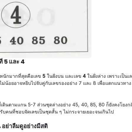
ี่ 5 และ 4
หนักมากที่สุดคือเลข
5
ในฝั่งบน และเลข
4
ในฝั่งล่าง เพราะเป็นเ
ไม่น้อยอาจหยิบไปจับคู่กับเลขรองอย่าง 7 และ 8 เพื่อแตกแนวทาง
ที่เดินตามแกน 5-7 ส่วนชุดล่างอย่าง 45, 40, 85, 80 ก็ยังคงโยงกล
รับคนที่ชอบจัดเลขเป็นชุดสั้น ๆ ไม่กระจายเยอะจนเกินไป
อย่าลืมดูอย่างมีสติ