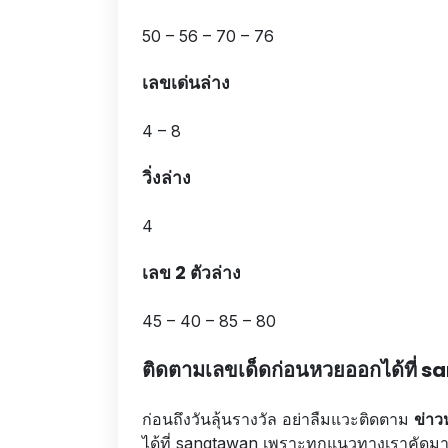
50 – 56 – 70 – 76
เลขเด่นล่าง
4 – 8
วิ่งล่าง
4
เลข 2 ตัวล่าง
45 – 40 – 85 – 80
ติดตามเลขเด็ดก่อนหวยออกได้ที่
ก่อนถึงวันลุ้นรางวัล อย่าลืมแวะติดตาม
ข่าว
ได้ที่ sangtawan เพราะทุกแนวทางเราคัดมาใ