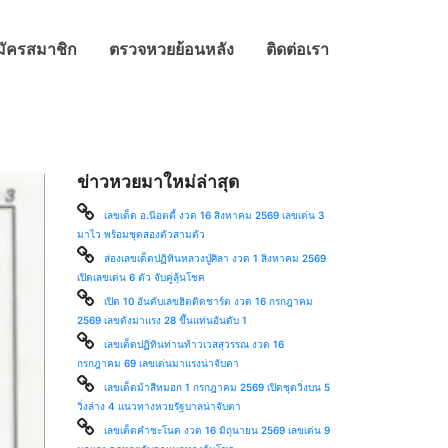
มัครสมาชิก
ตรวจหวยย้อนหลัง
ติดต่อเรา
ข่าวหวยมาใหม่ล่าสุด
เลขเด็ด อ.น๊อตตี้ งวด 16 สิงหาคม 2569 เลขเด่น 3
มาไว พร้อมชุดสองตัวสามตัว
ส่องเลขเด็ดปฏิทินหลวงปู่ศิลา งวด 1 สิงหาคม 2569
เปิดเลขเด่น 6 ตัว จับคู่ลุ้นโชค
เปิด 10 อันดับเลขฮิตติดชาร์ต งวด 16 กรกฎาคม
2569 เลขดังมาแรง 28 ขึ้นแท่นอันดับ 1
เลขเด็ดปฏิทินท่านท้าวเวสสุวรรณ งวด 16
กรกฎาคม 69 เลขเด่นมาแรงน่าจับตา
เลขเด็ดม้าสีหมอก 1 กรกฎาคม 2569 เปิดชุดวิ่งบน 5
วิ่งล่าง 4 แนวทางหวยรัฐบาลน่าจับตา
เลขเด็ดคำชะโนด งวด 16 มิถุนายน 2569 เลขเด่น 9