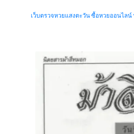
เว็บตรวจหวยแสงตะวัน ซื้อหวยออนไลน์