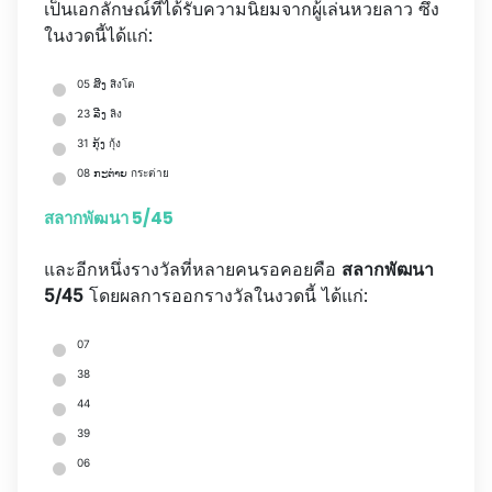
เป็นเอกลักษณ์ที่ได้รับความนิยมจากผู้เล่นหวยลาว ซึ่ง
ในงวดนี้ได้แก่:
05 ສິງ สิงโต
23 ລີງ ลิง
31 ກຸ້ງ กุ้ง
08 ກະຕ່າຍ กระต่าย
สลากพัฒนา 5/45
และอีกหนึ่งรางวัลที่หลายคนรอคอยคือ
สลากพัฒนา
5/45
โดยผลการออกรางวัลในงวดนี้ ได้แก่:
07
38
44
39
06