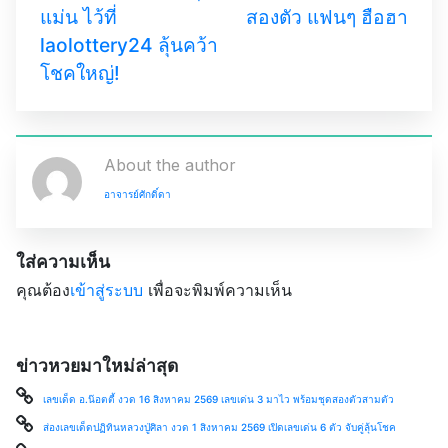
แม่น ไว้ที่
สองตัว แฟนๆ ฮือฮา
laolottery24 ลุ้นคว้า
โชคใหญ่!
About the author
อาจารย์ศักดิ์ดา
ใส่ความเห็น
คุณต้อง
เข้าสู่ระบบ
เพื่อจะพิมพ์ความเห็น
ข่าวหวยมาใหม่ล่าสุด
เลขเด็ด อ.น๊อตตี้ งวด 16 สิงหาคม 2569 เลขเด่น 3 มาไว พร้อมชุดสองตัวสามตัว
ส่องเลขเด็ดปฏิทินหลวงปู่ศิลา งวด 1 สิงหาคม 2569 เปิดเลขเด่น 6 ตัว จับคู่ลุ้นโชค