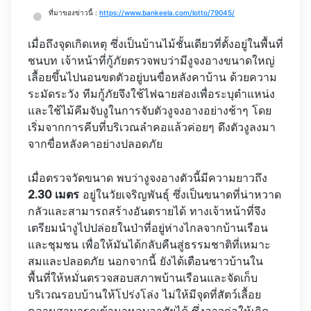
ที่มาของข่าวนี้ :
https://www.bankeela.com/lotto/79045/
เมื่อถึงจุดเกิดเหตุ ซึ่งเป็นบ้านไม้ชั้นเดียวที่ตั้งอยู่ในพื้นที่
ชนบท เจ้าหน้าที่กู้ภัยตรวจพบว่ามีงูจงอางขนาดใหญ่
เลื้อยขึ้นไปนอนขดตัวอยู่บนขื่อหลังคาบ้าน ด้วยความ
ระมัดระวัง ทีมกู้ภัยจึงใช้ไฟฉายส่องเพื่อระบุตำแหน่ง
และใช้ไม้คีมจับงูในการจับตัวงูจงอางอย่างช้าๆ โดย
เริ่มจากการคีบที่บริเวณลำคอแล้วค่อยๆ ดึงตัวงูลงมา
จากขื่อหลังคาอย่างปลอดภัย
เมื่อตรวจวัดขนาด พบว่างูจงอางตัวนี้มีความยาวถึง
2.30 เมตร
อยู่ในวัยเจริญพันธุ์ ซึ่งเป็นขนาดที่น่าหวาด
กลัวและสามารถสร้างอันตรายได้ ทางเจ้าหน้าที่จึง
เตรียมนำงูไปปล่อยในป่าที่อยู่ห่างไกลจากบ้านเรือน
และชุมชน เพื่อให้มันได้กลับคืนสู่ธรรมชาติที่เหมาะ
สมและปลอดภัย นอกจากนี้ ยังได้เตือนชาวบ้านใน
พื้นที่ให้หมั่นตรวจสอบสภาพบ้านเรือนและจัดเก็บ
บริเวณรอบบ้านให้โปร่งโล่ง ไม่ให้มีจุดที่สัตว์เลื้อย
คลานสามารถเข้ามาหลบอาศัยได้ ซึ่งอาจก่อให้เกิด