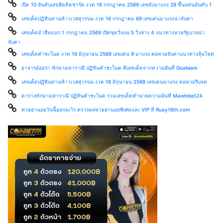
เปิด 10 อันดับเลขฮิตติดชาร์ต งวด 16 กรกฎาคม 2569 เลขดังมาแรง 28 ขึ้นแท่นอันดับ 1
เลขเด็ดปฏิทินท่านท้าวเวสสุวรรณ งวด 16 กรกฎาคม 69 เลขเด่นมาแรงน่าจับตา
เลขเด็ดม้าสีหมอก 1 กรกฎาคม 2569 เปิดชุดวิ่งบน 5 วิ่งล่าง 4 แนวทางหวยรัฐบาลน่า
จับตา
เลขเด็ดคำชะโนด งวด 16 มิถุนายน 2569 เลขเด่น 9 มาแรง คอหวยจับตาแนวทางลุ้นโชค
อาจารย์ออร่า ทักษามหาราณี ปฏิทินคำชะโนด ตีเลขเด็ดจากความฝันที่ Goalsiam
เลขเด็ดปฏิทินท่านท้าวเวสสุวรรณ งวด 16 มิถุนายน 2569 เลขเด่นมาแรง คอหวยรีบจด
ตารางทักษามหาราณี ปฏิทินคำชะโนด รวมเลขเด็ดทำนายความฝันที่ Mawinbet24
หวยฮานอยวันนี้ออกอะไร ตรวจผลหวยฮานอยพิเศษและ VIP ที่ Ruay16th.com