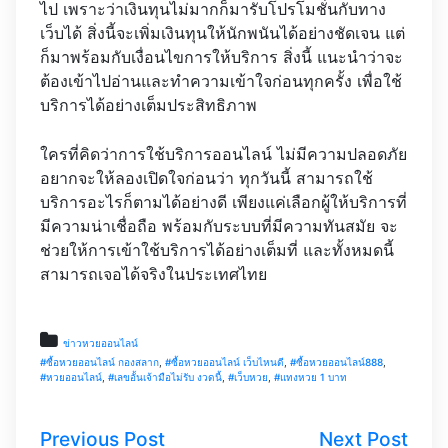
ไป เพราะว่าเงินทุนไม่มากก็มารับโปรโมชั่นกับทาง
เว็บได้ สิ่งนี้จะเพิ่มเงินทุนให้นักพนันได้อย่างชัดเจน แต่
ก็มาพร้อมกับเงื่อนไขการให้บริการ สิ่งนี้ แนะนำว่าจะ
ต้องเข้าไปอ่านและทำความเข้าใจก่อนทุกครั้ง เพื่อใช้
บริการได้อย่างเต็มประสิทธิภาพ
ใครที่คิดว่าการใช้บริการออนไลน์ ไม่มีความปลอดภัย
อยากจะให้ลองเปิดใจก่อนว่า ทุกวันนี้ สามารถใช้
บริการอะไรก็ตามได้อย่างดี เพียงแค่เลือกผู้ให้บริการที่
มีความน่าเชื่อถือ พร้อมกับระบบที่มีความทันสมัย จะ
ช่วยให้การเข้าใช้บริการได้อย่างเต็มที่ และทั้งหมดนี้
สามารถเจอได้จริงในประเทศไทย
ข่าวหวยออนไลน์
#ซื้อหวยออนไลน์ กองสลาก
,
#ซื้อหวยออนไลน์ เว็บไหนดี
,
#ซื้อหวยออนไลน์888
,
#หวยออนไลน์
,
#เลขอั้นเจ้ามือไม่รับ งวดนี้
,
#เว็บหวย
,
#แทงหวย 1 บาท
Previous Post
Next Post