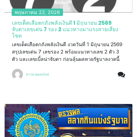
พฤษภาคม 22, 2026
เลขเด็ดเสือตกถังพลังเงินดี 1 มิถุนายน 2569
จับตาเลขเด่น 7 รอง 2 แนวทางมาแรงสายเสี่ยง
โชค
เลขเด็ดเสือตกถังพลังเงินดี งวดวันที่ 1 มิถุนายน 2569
สรุปเลขเด่น 7 เลขรอง 2 พร้อมแนวทางเลข 2 ตัว 3
ตัว และเลขเบิ้ลน่าจับตา ก่อนลุ้นผลหวยรัฐบาลงวดนี้
ข่าวหวยออนไลน์