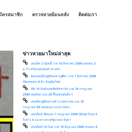
มัครสมาชิก
ตรวจหวยย้อนหลัง
ติดต่อเรา
ข่าวหวยมาใหม่ล่าสุด
เลขเด็ด อ.น๊อตตี้ งวด 16 สิงหาคม 2569 เลขเด่น 3
มาไว พร้อมชุดสองตัวสามตัว
ส่องเลขเด็ดปฏิทินหลวงปู่ศิลา งวด 1 สิงหาคม 2569
เปิดเลขเด่น 6 ตัว จับคู่ลุ้นโชค
เปิด 10 อันดับเลขฮิตติดชาร์ต งวด 16 กรกฎาคม
2569 เลขดังมาแรง 28 ขึ้นแท่นอันดับ 1
เลขเด็ดปฏิทินท่านท้าวเวสสุวรรณ งวด 16
กรกฎาคม 69 เลขเด่นมาแรงน่าจับตา
เลขเด็ดม้าสีหมอก 1 กรกฎาคม 2569 เปิดชุดวิ่งบน 5
วิ่งล่าง 4 แนวทางหวยรัฐบาลน่าจับตา
เลขเด็ดคำชะโนด งวด 16 มิถุนายน 2569 เลขเด่น 9