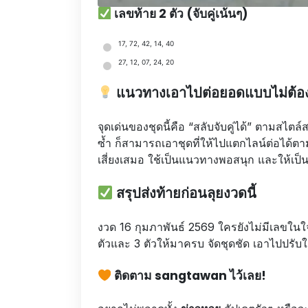
เลขท้าย 2 ตัว (จับคู่เน้นๆ)
17, 72, 42, 14, 40
27, 12, 07, 24, 20
แนวทางเอาไปต่อยอดแบบไม่ต้อง
จุดเด่นของชุดนี้คือ “สลับจับคู่ได้” ตามสไต
ซ้ำ ก็สามารถเอาชุดที่ให้ไปแตกไลน์ต่อได้ต
เสี่ยงเสมอ ใช้เป็นแนวทางพอสนุก และให้เป็น
สรุปส่งท้ายก่อนลุยงวดนี้
งวด 16 กุมภาพันธ์ 2569 ใครยังไม่มีเลขในใจ 
ตัวและ 3 ตัวให้มาครบ จัดชุดชัด เอาไปปรับ
ติดตาม sangtawan ไว้เลย!