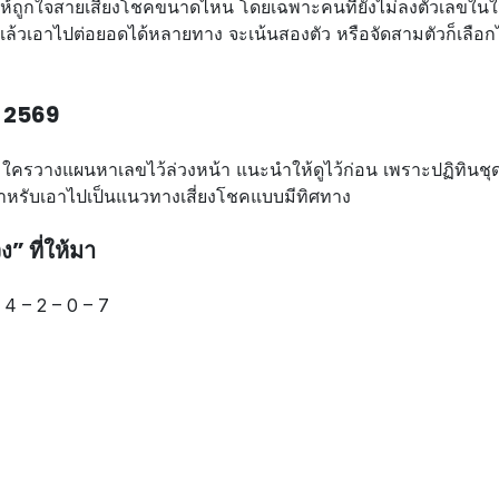
เด็ดให้ถูกใจสายเสี่ยงโชคขนาดไหน โดยเฉพาะคนที่ยังไม่ลงตัวเลขใน
นแล้วเอาไปต่อยอดได้หลายทาง จะเน้นสองตัว หรือจัดสามตัวก็เลือก
์ 2569
ใครวางแผนหาเลขไว้ล่วงหน้า แนะนำให้ดูไว้ก่อน เพราะปฏิทินชุดน
กสำหรับเอาไปเป็นแนวทางเสี่ยงโชคแบบมีทิศทาง
” ที่ให้มา
 4 – 2 – 0 – 7