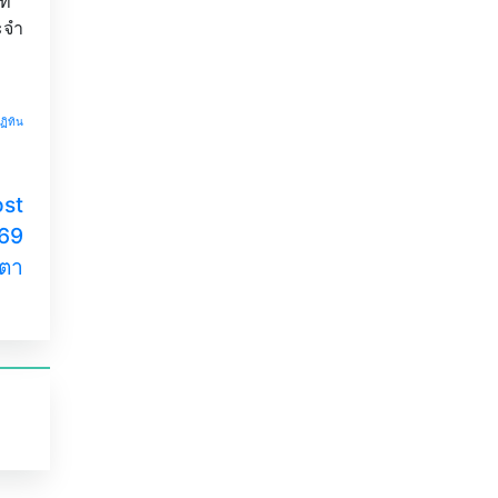
ี่
ะจำ
ฏิทิน
ost
 69
บตา