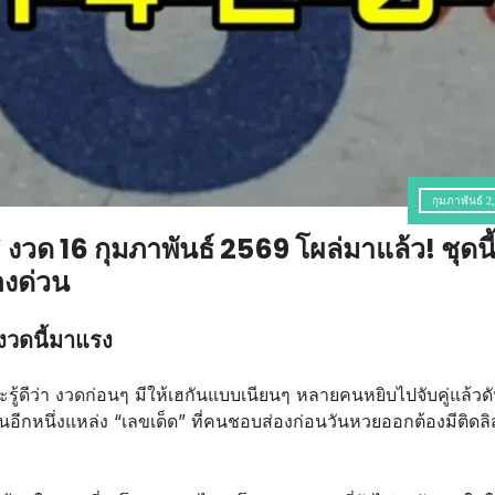
กุมภาพันธ์ 2
งวด 16 กุมภาพันธ์ 2569 โผล่มาแล้ว! ชุดนี้
องด่วน
งวดนี้มาแรง
ะรู้ดีว่า งวดก่อนๆ มีให้เฮกันแบบเนียนๆ หลายคนหยิบไปจับคู่แล้วด
นอีกหนึ่งแหล่ง “เลขเด็ด” ที่คนชอบส่องก่อนวันหวยออกต้องมีติดลิ