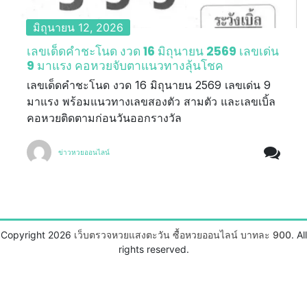
มิถุนายน 12, 2026
เลขเด็ดคำชะโนด งวด 16 มิถุนายน 2569 เลขเด่น
9 มาแรง คอหวยจับตาแนวทางลุ้นโชค
เลขเด็ดคำชะโนด งวด 16 มิถุนายน 2569 เลขเด่น 9
มาแรง พร้อมแนวทางเลขสองตัว สามตัว และเลขเบิ้ล
คอหวยติดตามก่อนวันออกรางวัล
ข่าวหวยออนไลน์
Copyright 2026
เว็บตรวจหวยแสงตะวัน ซื้อหวยออนไลน์ บาทละ 900
. All
rights reserved.