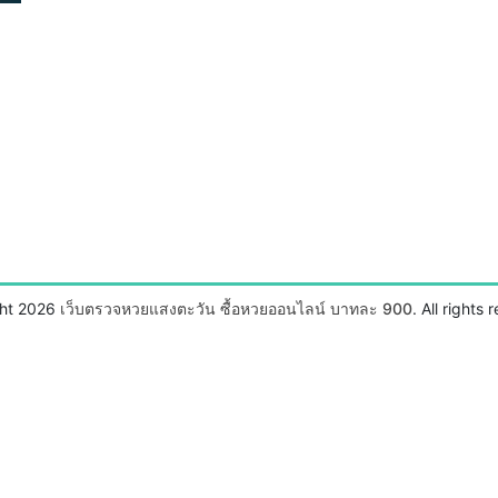
ght 2026
เว็บตรวจหวยแสงตะวัน ซื้อหวยออนไลน์ บาทละ 900
. All rights 