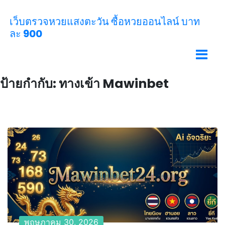
เว็บตรวจหวยแสงตะวัน ซื้อหวยออนไลน์ บาท
ละ 900
ป้ายกำกับ:
ทางเข้า Mawinbet
พฤษภาคม 30, 2026