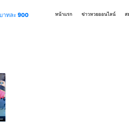
 บาทละ 900
หน้าแรก
ข่าวหวยออนไลน์
ส